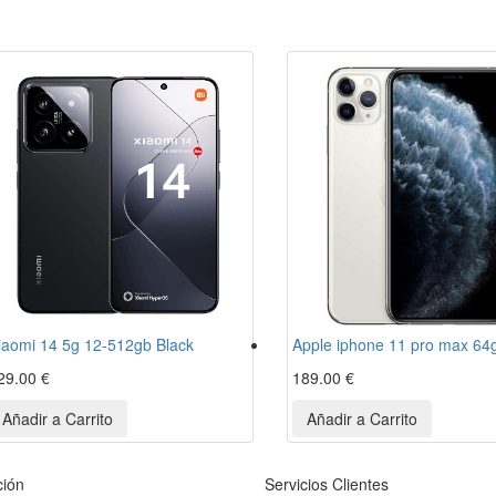
iaomi 14 5g 12-512gb Black
Apple iphone 11 pro max 64g
29.00 €
189.00 €
ción
Servicios Clientes