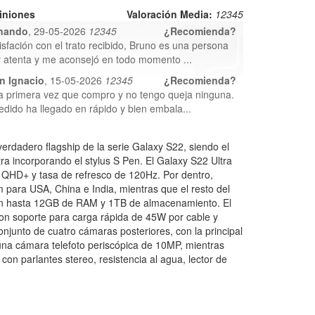
iniones
Valoración Media:
1
2
3
4
5
nando
, 29-05-2026
1
2
3
4
5
¿Recomienda?
isfación con el trato recibido, Bruno es una persona
 atenta y me aconsejó en todo momento ...
n Ignacio
, 15-05-2026
1
2
3
4
5
¿Recomienda?
la primera vez que compro y no tengo queja ninguna.
edido ha llegado en rápido y bien embala...
rdadero flagship de la serie Galaxy S22, siendo el
ra incorporando el stylus S Pen. El Galaxy S22 Ultra
QHD+ y tasa de refresco de 120Hz. Por dentro,
ra USA, China e India, mientras que el resto del
on hasta 12GB de RAM y 1TB de almacenamiento. El
on soporte para carga rápida de 45W por cable y
njunto de cuatro cámaras posteriores, con la principal
na cámara telefoto periscópica de 10MP, mientras
con parlantes stereo, resistencia al agua, lector de