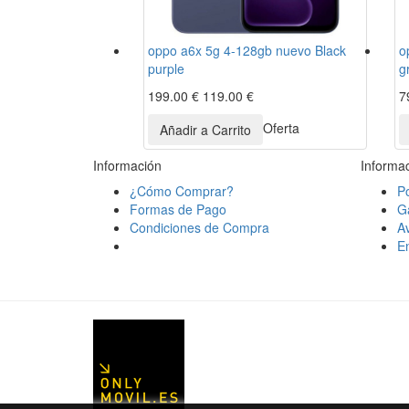
oppo a6x 5g 4-128gb nuevo Black
o
purple
g
199.00 €
119.00 €
7
Oferta
Información
Informa
¿Cómo Comprar?
Po
Formas de Pago
G
Condiciones de Compra
Av
En