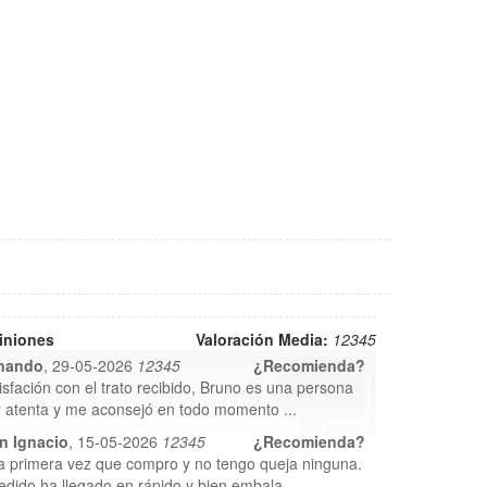
iniones
Valoración Media:
1
2
3
4
5
nando
, 29-05-2026
1
2
3
4
5
¿Recomienda?
isfación con el trato recibido, Bruno es una persona
 atenta y me aconsejó en todo momento ...
n Ignacio
, 15-05-2026
1
2
3
4
5
¿Recomienda?
la primera vez que compro y no tengo queja ninguna.
edido ha llegado en rápido y bien embala...