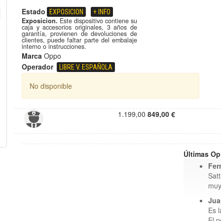
Estado
EXPOSICION
+ INFO
Exposicion.
Este dispositivo contiene su
caja y accesorios originales, 3 años de
garantía, provienen de devoluciones de
clientes, puede faltar parte del embalaje
interno o instrucciones.
Marca
Oppo
Operador
LIBRE V. ESPAÑOLA
No disponible
1.199,00
849,00 €
Últimas Op
Fer
Satt
muy
Jua
Es 
El p