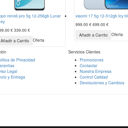
ppo reno6 pro 5g 12-256gb Lunar
xiaomi 17 5g 12-512gb Icy b
rey
999.00 €
699.00 €
99.00 €
339.00 €
Oferta
Oferta
ción
Servicios Clientes
lítica de Privacidad
Promociones
arantías
Contactar
iso Legal
Nuestra Empresa
vío y Entrega
Control Calidad
Devoluciones y Cambios