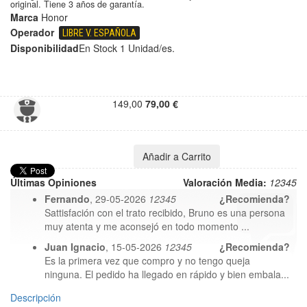
original. Tiene 3 años de garantía.
Marca
Honor
Operador
LIBRE V. ESPAÑOLA
Disponibilidad
En Stock
1 Unidad/es.
149,00
79,00 €
Últimas Opiniones
Valoración Media:
1
2
3
4
5
Fernando
, 29-05-2026
1
2
3
4
5
¿Recomienda?
Sattisfación con el trato recibido, Bruno es una persona
muy atenta y me aconsejó en todo momento ...
Juan Ignacio
, 15-05-2026
1
2
3
4
5
¿Recomienda?
Es la primera vez que compro y no tengo queja
ninguna. El pedido ha llegado en rápido y bien embala...
Descripción