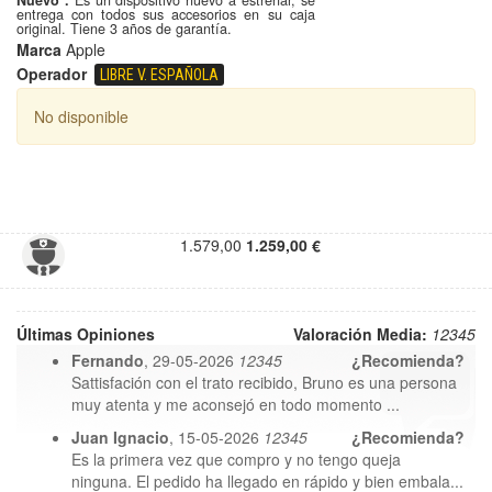
Nuevo .
Es un dispositivo nuevo a estrenar, se
entrega con todos sus accesorios en su caja
original. Tiene 3 años de garantía.
Marca
Apple
Operador
LIBRE V. ESPAÑOLA
No disponible
1.579,00
1.259,00 €
Últimas Opiniones
Valoración Media:
1
2
3
4
5
Fernando
, 29-05-2026
1
2
3
4
5
¿Recomienda?
Sattisfación con el trato recibido, Bruno es una persona
muy atenta y me aconsejó en todo momento ...
Juan Ignacio
, 15-05-2026
1
2
3
4
5
¿Recomienda?
Es la primera vez que compro y no tengo queja
ninguna. El pedido ha llegado en rápido y bien embala...